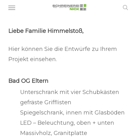
Menu
Skip
sea
to
main
Liebe Familie Himmelstoß,
content
Hier können Sie die Entwürfe zu Ihrem
Projekt einsehen.
Bad OG Eltern
Unterschrank mit vier Schubkästen
gefräste Grifflisten
Spiegelschrank, innen mit Glasböden
LED – Beleuchtung, oben + unten
Massivholz, Granitplatte