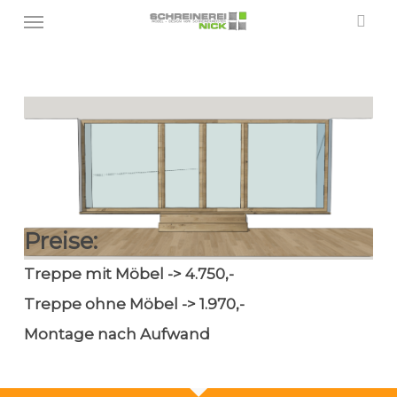
Menu
Skip
sea
to
main
content
Preise:
Treppe mit Möbel -> 4.750,-
Treppe ohne Möbel -> 1.970,-
Montage nach Aufwand