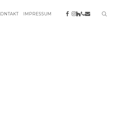
facebook
instagram
phone
email
search
houzz
KONTAKT
IMPRESSUM